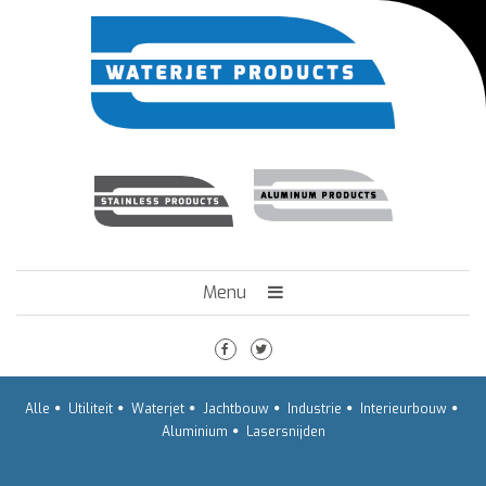
Menu
HOME
HET BEDRIJF
ENGINEERING
Alle
Utiliteit
Waterjet
Jachtbouw
Industrie
Interieurbouw
TECHNIEK
Aluminium
Lasersnijden
VACATURES