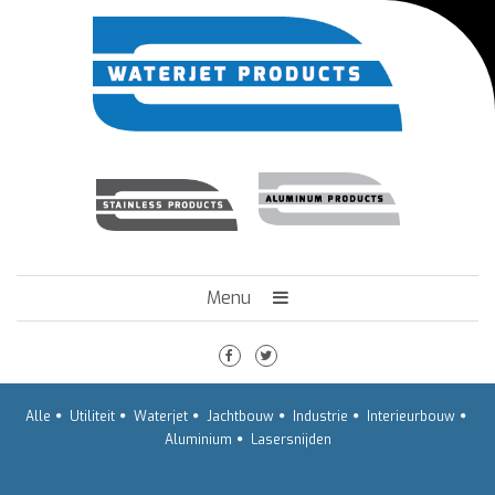
Menu
HOME
HET BEDRIJF
ENGINEERING
Alle
Utiliteit
Waterjet
Jachtbouw
Industrie
Interieurbouw
TECHNIEK
Aluminium
Lasersnijden
VACATURES